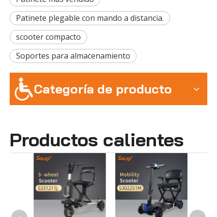
Patinete plegable con mando a distancia.
scooter compacto
Soportes para almacenamiento
Categoría de producto
Productos calientes
S
mov
AUT