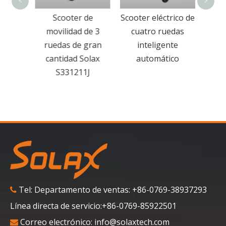
<
>
de
Scooter de
Scooter eléctrico de
de 4
movilidad de 3
cuatro ruedas
siento
ruedas de gran
inteligente
o
cantidad Solax
automático
S331211J
Tel: Departamento de ventas: +86-0769-38937293

Línea directa de servicio:+86-0769-85922501
Correo electrónico:
info@solaxtech.com
